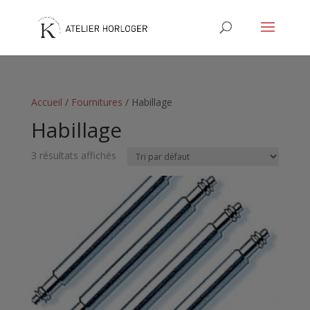
Accueil
/
Fournitures
/ Habillage
Habillage
3 résultats affichés