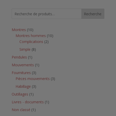
Recherche
10
Montres
10
produits
10
Montres hommes
10
2
produits
Complications
2
produits
8
Simple
8
produits
1
Pendules
1
produit
1
Mouvements
1
produit
3
Fournitures
3
produits
3
Pièces mouvements
3
produits
3
Habillage
3
produits
1
Outillages
1
produit
1
Livres - documents
1
produit
1
Non classé
1
produit