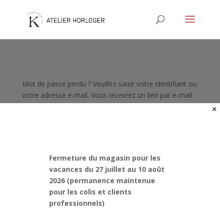
Mot de passe perdu ? Veuillez saisir votre identifiant ou
votre adresse e-mail. Vous recevrez un lien par e-mail
pour créer un nouveau mot de passe.
✕
Obligatoire
Identifiant ou e-mail
*
Fermeture du magasin pour les
vacances du 27 juillet au 10 août
Réinitialisation du mot de passe
2026 (permanence maintenue
pour les colis et clients
A
professionnels)
l