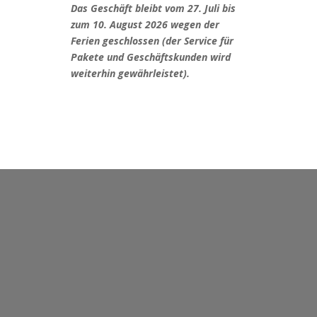
t
Das Geschäft bleibt vom 27. Juli bis
e
zum 10. August 2026 wegen der
r
© 2026 tous droits réservés Atelier-Horloger - 2013
Ferien geschlossen (der Service für
n
Colombier
Pakete und Geschäftskunden wird
a
weiterhin gewährleistet).
t
i
v
e
: