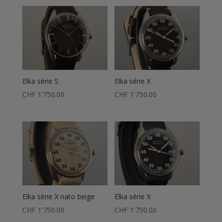
était :
actuel
CHF 2'090.00.
est :
CHF 1'590.00.
est :
CHF 1'880.00.
CHF 1'400.00.
Elka série S
Elka série X
CHF
1'750.00
CHF
1'750.00
Elka série X nato beige
Elka série X
CHF
1'750.00
CHF
1'750.00