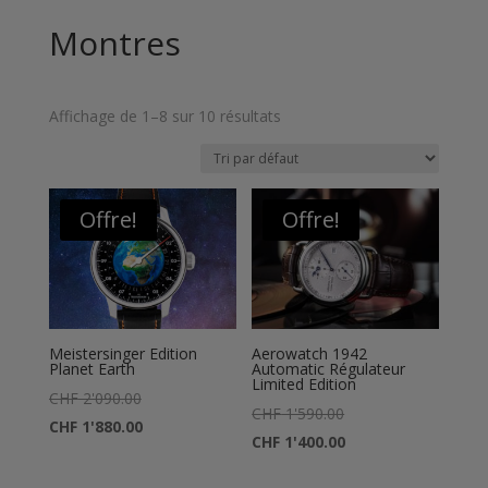
Montres
Affichage de 1–8 sur 10 résultats
Offre!
Offre!
Meistersinger Edition
Aerowatch 1942
Planet Earth
Automatic Régulateur
Limited Edition
Le
CHF
2'090.00
Le
CHF
1'590.00
prix
Le
CHF
1'880.00
prix
Le
CHF
1'400.00
initial
prix
initial
prix
était :
actuel