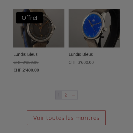
Offre!
Lundis Bleus
Lundis Bleus
Le
CHF
2'850.00
CHF
3'600.00
prix
Le
CHF
2'400.00
initial
prix
était :
actuel
CHF 2'850.00.
est :
1
2
→
CHF 2'400.00.
Voir toutes les montres