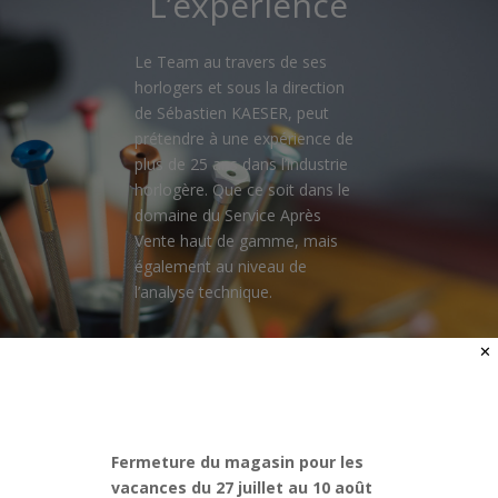
L’expérience
Le Team au travers de ses
horlogers et sous la direction
de Sébastien KAESER, peut
prétendre à une expérience de
plus de 25 ans dans l’industrie
horlogère. Que ce soit dans le
domaine du Service Après
Vente haut de gamme, mais
également au niveau de
l’analyse technique.
✕
Fermeture du magasin pour les
vacances du 27 juillet au 10 août